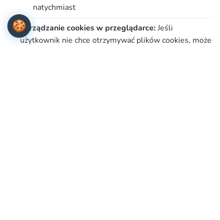
natychmiast
🍪
Zarządzanie cookies w przeglądarce:
Jeśli
użytkownik nie chce otrzymywać plików cookies, może
zmienić ustawienia przeglądarki. Zastrzegamy, że
wyłączenie obsługi plików cookies niezbędnych dla
procesów uwierzytelniania, bezpieczeństwa,
utrzymania preferencji użytkownika może utrudnić, a w
skrajnych przypadkach może uniemożliwić korzystanie
ze stron
www
. W celu zarządzania ustawieniami
cookies wybierz z listy poniżej przeglądarkę
internetową, której używasz i postępuj zgodnie z
instrukcjami:
Edge
Internet Explorer
Chrome