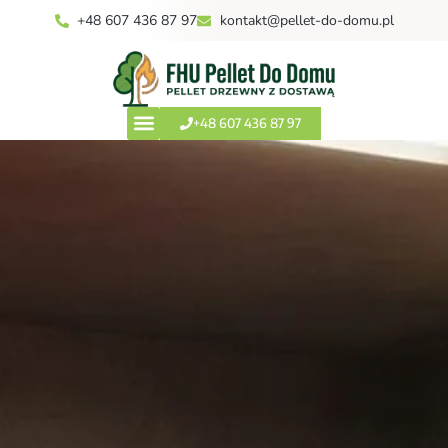
+48 607 436 87 97
kontakt@pellet-do-domu.pl
+48 607 436 87 97