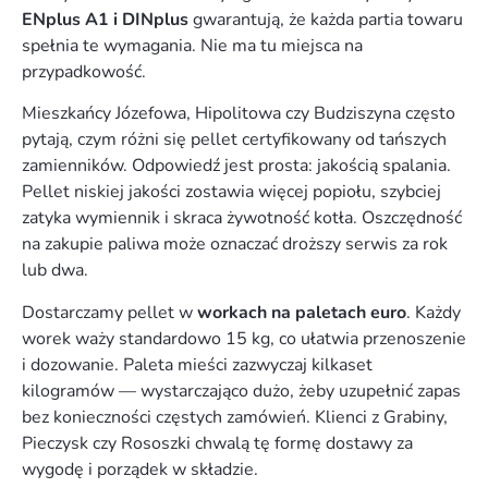
ENplus A1 i DINplus
gwarantują, że każda partia towaru
spełnia te wymagania. Nie ma tu miejsca na
przypadkowość.
Mieszkańcy Józefowa, Hipolitowa czy Budziszyna często
pytają, czym różni się pellet certyfikowany od tańszych
zamienników. Odpowiedź jest prosta: jakością spalania.
Pellet niskiej jakości zostawia więcej popiołu, szybciej
zatyka wymiennik i skraca żywotność kotła. Oszczędność
na zakupie paliwa może oznaczać droższy serwis za rok
lub dwa.
Dostarczamy pellet w
workach na paletach euro
. Każdy
worek waży standardowo 15 kg, co ułatwia przenoszenie
i dozowanie. Paleta mieści zazwyczaj kilkaset
kilogramów — wystarczająco dużo, żeby uzupełnić zapas
bez konieczności częstych zamówień. Klienci z Grabiny,
Pieczysk czy Rososzki chwalą tę formę dostawy za
wygodę i porządek w składzie.