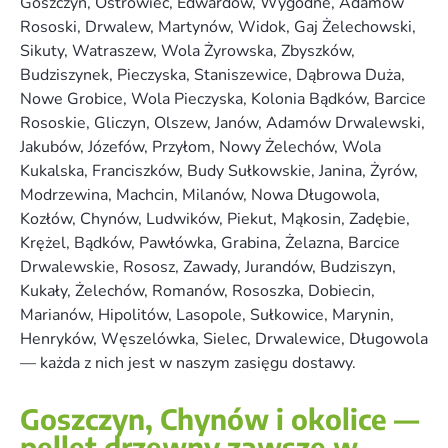
Goszczyn, Ostrowiec, Edwardów, Wygodne, Adamów
Rososki, Drwalew, Martynów, Widok, Gaj Żelechowski,
Sikuty, Watraszew, Wola Żyrowska, Zbyszków,
Budziszynek, Pieczyska, Staniszewice, Dąbrowa Duża,
Nowe Grobice, Wola Pieczyska, Kolonia Bądków, Barcice
Rososkie, Gliczyn, Olszew, Janów, Adamów Drwalewski,
Jakubów, Józefów, Przyłom, Nowy Żelechów, Wola
Kukalska, Franciszków, Budy Sułkowskie, Janina, Żyrów,
Modrzewina, Machcin, Milanów, Nowa Długowola,
Kozłów, Chynów, Ludwików, Piekut, Mąkosin, Zadębie,
Krężel, Bądków, Pawłówka, Grabina, Żelazna, Barcice
Drwalewskie, Rososz, Zawady, Jurandów, Budziszyn,
Kukały, Żelechów, Romanów, Rososzka, Dobiecin,
Marianów, Hipolitów, Lasopole, Sułkowice, Marynin,
Henryków, Węszelówka, Sielec, Drwalewice, Długowola
— każda z nich jest w naszym zasięgu dostawy.
Goszczyn, Chynów i okolice —
pellet drzewny zawsze w