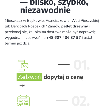
— blisko, szybko,
niezawodnie
Mieszkasz w Bądkowie, Franciszkowie, Woli Pieczyskiej
lub Barcicach Rososkich? Zamów
pellet drzewny
i
przekonaj się, że lokalna dostawa może być naprawdę
wygodna — zadzwoń na
+48 607 436 87 97
i ustal
termin już dziś.
01.
Zadzwoń
dopytaj o cenę
02.