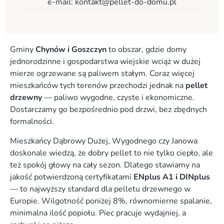
e-mail:
kontakt@pellet-do-domu.pl
Gminy
Chynów i Goszczyn
to obszar, gdzie domy
jednorodzinne i gospodarstwa wiejskie wciąż w dużej
mierze ogrzewane są paliwem stałym. Coraz więcej
mieszkańców tych terenów przechodzi jednak na
pellet
drzewny
— paliwo wygodne, czyste i ekonomiczne.
Dostarczamy go bezpośrednio pod drzwi, bez zbędnych
formalności.
Mieszkańcy Dąbrowy Dużej, Wygodnego czy Janowa
doskonale wiedzą, że dobry pellet to nie tylko ciepło, ale
też spokój głowy na cały sezon. Dlatego stawiamy na
jakość potwierdzoną certyfikatami
ENplus A1 i DINplus
— to najwyższy standard dla pelletu drzewnego w
Europie. Wilgotność poniżej 8%, równomierne spalanie,
minimalna ilość popiołu. Piec pracuje wydajniej, a