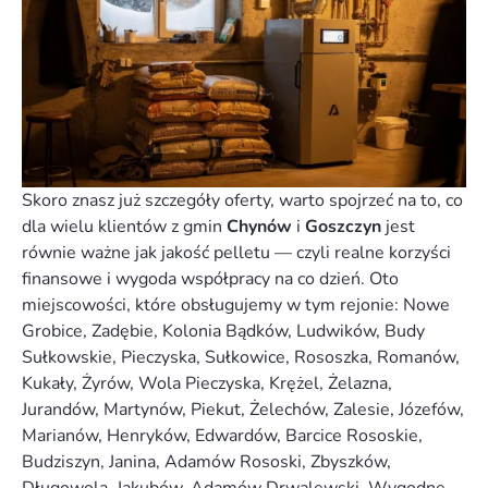
Skoro znasz już szczegóły oferty, warto spojrzeć na to, co
dla wielu klientów z gmin
Chynów
i
Goszczyn
jest
równie ważne jak jakość pelletu — czyli realne korzyści
finansowe i wygoda współpracy na co dzień. Oto
miejscowości, które obsługujemy w tym rejonie: Nowe
Grobice, Zadębie, Kolonia Bądków, Ludwików, Budy
Sułkowskie, Pieczyska, Sułkowice, Rososzka, Romanów,
Kukały, Żyrów, Wola Pieczyska, Krężel, Żelazna,
Jurandów, Martynów, Piekut, Żelechów, Zalesie, Józefów,
Marianów, Henryków, Edwardów, Barcice Rososkie,
Budziszyn, Janina, Adamów Rososki, Zbyszków,
Długowola, Jakubów, Adamów Drwalewski, Wygodne,