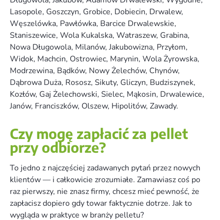
Lasopole, Goszczyn, Grobice, Dobiecin, Drwalew,
Węszelówka, Pawłówka, Barcice Drwalewskie,
Staniszewice, Wola Kukalska, Watraszew, Grabina,
Nowa Długowola, Milanów, Jakubowizna, Przyłom,
Widok, Machcin, Ostrowiec, Marynin, Wola Żyrowska,
Modrzewina, Bądków, Nowy Żelechów, Chynów,
Dąbrowa Duża, Rososz, Sikuty, Gliczyn, Budziszynek,
Kozłów, Gaj Żelechowski, Sielec, Mąkosin, Drwalewice,
Janów, Franciszków, Olszew, Hipolitów, Zawady.
Czy mogę zapłacić za pellet
przy odbiorze?
To jedno z najczęściej zadawanych pytań przez nowych
klientów — i całkowicie zrozumiałe. Zamawiasz coś po
raz pierwszy, nie znasz firmy, chcesz mieć pewność, że
zapłacisz dopiero gdy towar faktycznie dotrze. Jak to
wygląda w praktyce w branży pelletu?